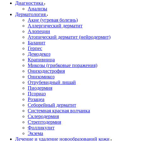
Диагностика
Анализы
Дерматология
Акне (угревая болезнь)
Аллергический дерматит
Алопеции
Атопический дерматит (нейродермит)
Баланит
Герпес
Демодекоз
Крапивница
Микозы (грибковые поражения)
Ониходистрофия
Онихомикоз
Отрубевидный лишай
Пиодермия
Псориаз
Розацеа
Себорейный дерматит
Системная красная волчанка
Склеродермия
Стрептодермия
Фолликулит
Экзема
Лечение и удаление новообразований кожи