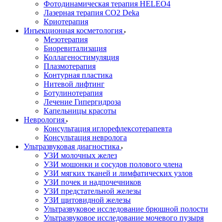
Фотодинамическая терапия HELEO4
Лазерная терапия CO2 Deka
Криотерапия
Инъекционная косметология
Мезотерапия
Биоревитализация
Коллагеностимуляция
Плазмотерапия
Контурная пластика
Нитевой лифтинг
Ботулинотерапия
Лечение Гипергидроза
Капельницы красоты
Неврология
Консультация иглорефлексотерапевта
Консультация невролога
Ультразвуковая диагностика
УЗИ молочных желез
УЗИ мошонки и сосудов полового члена
УЗИ мягких тканей и лимфатических узлов
УЗИ почек и надпочечников
УЗИ предстательной железы
УЗИ щитовидной железы
Ультразвуковое исследование брюшной полости
Ультразвуковое исследование мочевого пузыря