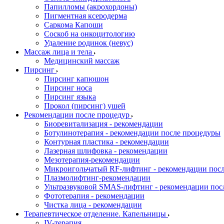
Папилломы (акрохордоны)
Пигментная ксеродерма
Саркома Капоши
Соскоб на онкоцитологию
Удаление родинок (невус)
Массаж лица и тела
Медицинский массаж
Пирсинг
Пирсинг капюшон
Пирсинг носа
Пирсинг языка
Прокол (пирсинг) ушей
Рекомендации после процедур
Биоревитализация - рекомендации
Ботулинотерапия - рекомендации после процедуры
Контурная пластика - рекомендации
Лазерная шлифовка - рекомендации
Мезотерапия-рекомендации
Микроигольчатый RF-лифтинг - рекомендации пос
Плазмолифтинг-рекомендации
Ультразвуковой SMAS-лифтинг - рекомендации пос
Фототерапия - рекомендации
Чистка лица - рекомендации
Терапевтическое отделение. Капельницы
IV-терапия