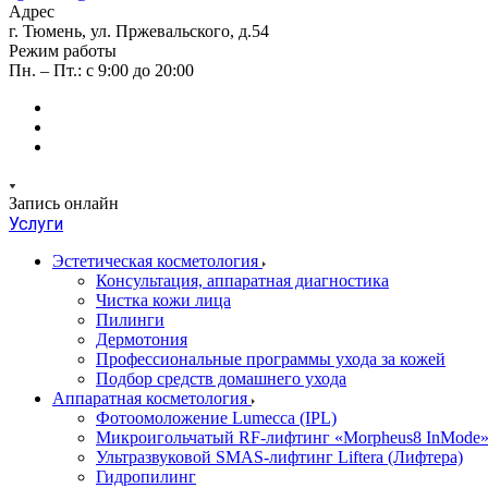
Адрес
г. Тюмень, ул. Пржевальского, д.54
Режим работы
Пн. – Пт.: с 9:00 до 20:00
Запись онлайн
Услуги
Эстетическая косметология
Консультация, аппаратная диагностика
Чистка кожи лица
Пилинги
Дермотония
Профессиональные программы ухода за кожей
Подбор средств домашнего ухода
Аппаратная косметология
Фотоомоложение Lumecca (IPL)
Микроигольчатый RF-лифтинг «Morpheus8 InMode
Ультразвуковой SMAS-лифтинг Liftera (Лифтера)
Гидропилинг