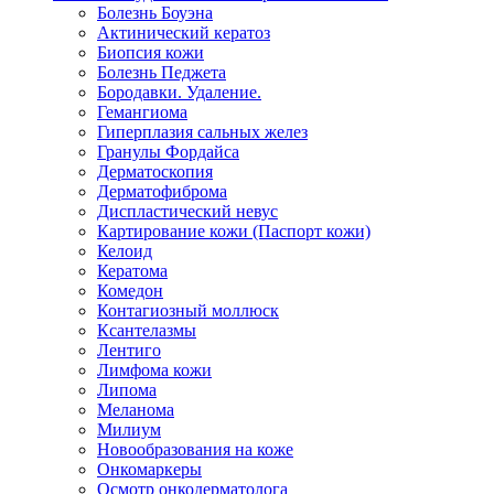
Болезнь Боуэна
Актинический кератоз
Биопсия кожи
Болезнь Педжета
Бородавки. Удаление.
Гемангиома
Гиперплазия сальных желез
Гранулы Фордайса
Дерматоскопия
Дерматофиброма
Диспластический невус
Картирование кожи (Паспорт кожи)
Келоид
Кератома
Комедон
Контагиозный моллюск
Ксантелазмы
Лентиго
Лимфома кожи
Липома
Меланома
Милиум
Новообразования на коже
Онкомаркеры
Осмотр онкодерматолога