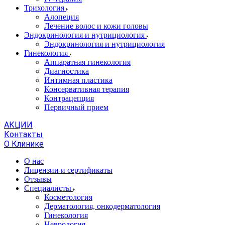
Трихология
Алопеция
Лечение волос и кожи головы
Эндокринология и нутрициология
Эндокринология и нутрициология
Гинекология
Аппаратная гинекология
Диагностика
Интимная пластика
Консервативная терапия
Контрацепция
Первичный прием
АКЦИИ
Контакты
О Клинике
О нас
Лицензии и сертификаты
Отзывы
Специалисты
Косметология
Дерматология, онкодерматология
Гинекология
Неврология