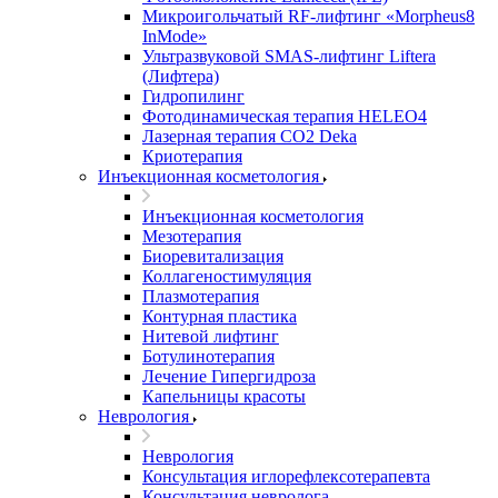
Микроигольчатый RF-лифтинг «Morpheus8
InMode»
Ультразвуковой SMAS-лифтинг Liftera
(Лифтера)
Гидропилинг
Фотодинамическая терапия HELEO4
Лазерная терапия CO2 Deka
Криотерапия
Инъекционная косметология
Инъекционная косметология
Мезотерапия
Биоревитализация
Коллагеностимуляция
Плазмотерапия
Контурная пластика
Нитевой лифтинг
Ботулинотерапия
Лечение Гипергидроза
Капельницы красоты
Неврология
Неврология
Консультация иглорефлексотерапевта
Консультация невролога