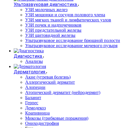
Ультразвуковая диагностика
УЗИ молочных желез
УЗИ мошонки и сосудов полового члена
УЗИ мягких тканей и лимфатических узлов
УЗИ почек и надпочечников
УЗИ предстательной железы
УЗИ щитовидной железы
Ультразвуковое исследование брюшной полости
Ультразвуковое исследование мочевого пузыря
Диагностика
Анализы
Дерматология
Акне (угревая болезнь)
Аллергический дерматит
Алопеции
Атопический дерматит (нейродермит)
Баланит
Герпес
Демодекоз
Крапивница
Микозы (грибковые поражения)
Ониходистрофия