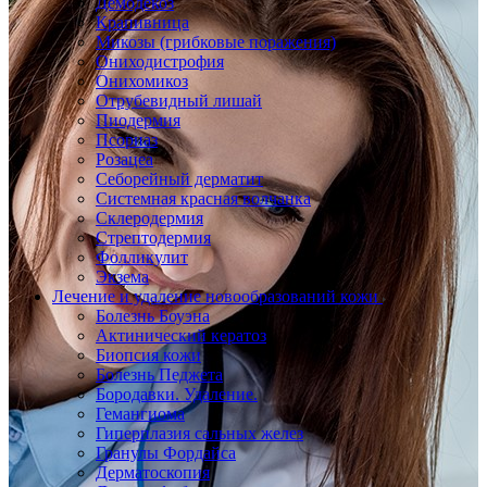
Демодекоз
Крапивница
Микозы (грибковые поражения)
Ониходистрофия
Онихомикоз
Отрубевидный лишай
Пиодермия
Псориаз
Розацеа
Себорейный дерматит
Системная красная волчанка
Склеродермия
Стрептодермия
Фолликулит
Экзема
Лечение и удаление новообразований кожи
Болезнь Боуэна
Актинический кератоз
Биопсия кожи
Болезнь Педжета
Бородавки. Удаление.
Гемангиома
Гиперплазия сальных желез
Гранулы Фордайса
Дерматоскопия