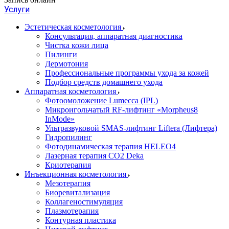
Услуги
Эстетическая косметология
Консультация, аппаратная диагностика
Чистка кожи лица
Пилинги
Дермотония
Профессиональные программы ухода за кожей
Подбор средств домашнего ухода
Аппаратная косметология
Фотоомоложение Lumecca (IPL)
Микроигольчатый RF-лифтинг «Morpheus8
InMode»
Ультразвуковой SMAS-лифтинг Liftera (Лифтера)
Гидропилинг
Фотодинамическая терапия HELEO4
Лазерная терапия CO2 Deka
Криотерапия
Инъекционная косметология
Мезотерапия
Биоревитализация
Коллагеностимуляция
Плазмотерапия
Контурная пластика