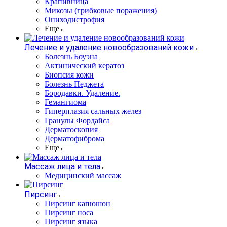
Крапивница
Микозы (грибковые поражения)
Ониходистрофия
Еще
Лечение и удаление новообразований кожи
Болезнь Боуэна
Актинический кератоз
Биопсия кожи
Болезнь Педжета
Бородавки. Удаление.
Гемангиома
Гиперплазия сальных желез
Гранулы Фордайса
Дерматоскопия
Дерматофиброма
Еще
Массаж лица и тела
Медицинский массаж
Пирсинг
Пирсинг капюшон
Пирсинг носа
Пирсинг языка