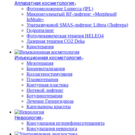
Аппаратная косметология
Фотоомоложение Lumecca (IPL)
Микроигольчатый RF-лифтинг «Morpheus8
InMode»
Ультразвуковой SMAS-лифтинг Liftera (Лифтера)
Гидропилинг
Фотодинамическая терапия HELEO4
Лазерная терапия CO2 Deka
Криотерапия
Инъекционная косметология
Мезотерапия
Биоревитализация
Коллагеностимуляция
Плазмотерапия
Контурная пластика
Нитевой лифтинг
Ботулинотерапия
Лечение Гипергидроза
Капельницы красоты
Неврология
Консультация иглорефлексотерапевта
Консультация невролога