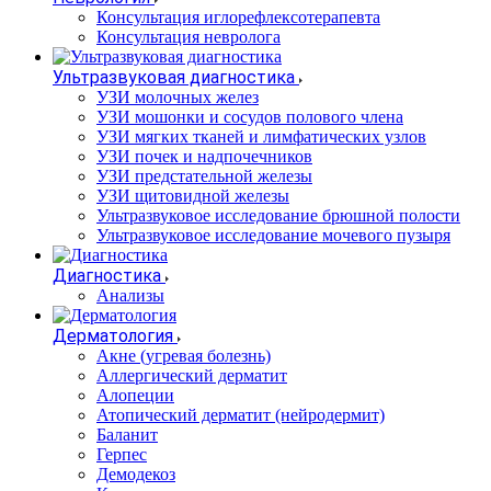
Консультация иглорефлексотерапевта
Консультация невролога
Ультразвуковая диагностика
УЗИ молочных желез
УЗИ мошонки и сосудов полового члена
УЗИ мягких тканей и лимфатических узлов
УЗИ почек и надпочечников
УЗИ предстательной железы
УЗИ щитовидной железы
Ультразвуковое исследование брюшной полости
Ультразвуковое исследование мочевого пузыря
Диагностика
Анализы
Дерматология
Акне (угревая болезнь)
Аллергический дерматит
Алопеции
Атопический дерматит (нейродермит)
Баланит
Герпес
Демодекоз