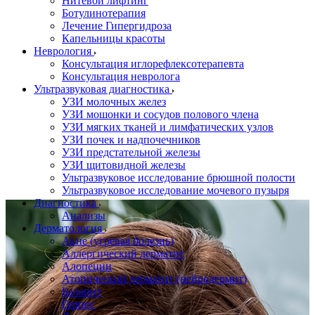
Нитевой лифтинг
Ботулинотерапия
Лечение Гипергидроза
Капельницы красоты
Неврология
Консультация иглорефлексотерапевта
Консультация невролога
Ультразвуковая диагностика
УЗИ молочных желез
УЗИ мошонки и сосудов полового члена
УЗИ мягких тканей и лимфатических узлов
УЗИ почек и надпочечников
УЗИ предстательной железы
УЗИ щитовидной железы
Ультразвуковое исследование брюшной полости
Ультразвуковое исследование мочевого пузыря
Диагностика
Анализы
Дерматология
Акне (угревая болезнь)
Аллергический дерматит
Алопеции
Атопический дерматит (нейродермит)
Баланит
Герпес