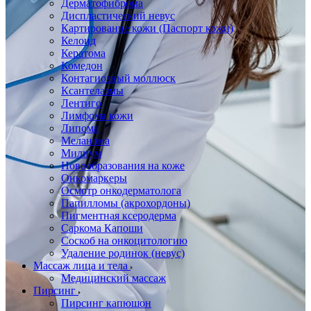
Дерматофиброма
Диспластический невус
Картирование кожи (Паспорт кожи)
Келоид
Кератома
Комедон
Контагиозный моллюск
Ксантелазмы
Лентиго
Лимфома кожи
Липома
Меланома
Милиум
Новообразования на коже
Онкомаркеры
Осмотр онкодерматолога
Папилломы (акрохордоны)
Пигментная ксеродерма
Саркома Капоши
Соскоб на онкоцитологию
Удаление родинок (невус)
Массаж лица и тела
Медицинский массаж
Пирсинг
Пирсинг капюшон