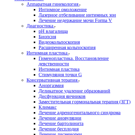
Аппаратная гинекология
Интимное омоложение
Лазерное отбеливание интимных зон
Лечение недержание мочи Forma V
Диагностика
pH влагалища
Биопсия
Видеокольпоскопия
Расширенная кольпоскопия
Интимная пластика
Гименопластика. Восстановление
девственности
Интимная пластика
Стимуляция точки G
Консервативная терапия
Аноргазмия
Деликатное удаление образований
Дисфункция яичников
Заместительная гормональная терапия (ЗГТ)
Климакс
Лечение адреногенитального синдрома
Лечение ановуляции
Лечение бартолинита
Лечение бесплодия
Лечение дисменореи