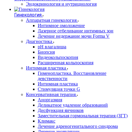
Эндокринология и нутрициология
Гинекология
Аппаратная гинекология
Интимное омоложение
Лазерное отбеливание интимных зон
Лечение недержание мочи Forma V
Диагностика
pH влагалища
Биопсия
Видеокольпоскопия
Расширенная кольпоскопия
Интимная пластика
Гименопластика. Восстановление
девственности
Интимная пластика
Стимуляция точки G
Консервативная терапия
Аноргазмия
Деликатное удаление образований
Дисфункция яичников
Заместительная гормональная терапия (ЗГТ)
Климакс
Лечение адреногенитального синдрома
Лечение ановуляции