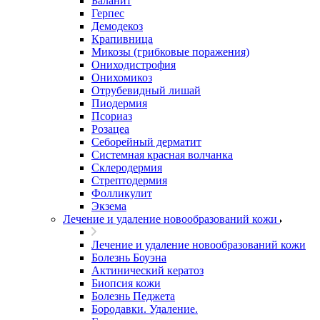
Баланит
Герпес
Демодекоз
Крапивница
Микозы (грибковые поражения)
Ониходистрофия
Онихомикоз
Отрубевидный лишай
Пиодермия
Псориаз
Розацеа
Себорейный дерматит
Системная красная волчанка
Склеродермия
Стрептодермия
Фолликулит
Экзема
Лечение и удаление новообразований кожи
Лечение и удаление новообразований кожи
Болезнь Боуэна
Актинический кератоз
Биопсия кожи
Болезнь Педжета
Бородавки. Удаление.