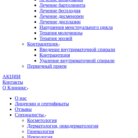
Лечение бартолинита
Лечение бесплодия
Лечение дисменореи
Лечение дисплазии
Нарушения менструального цикла
Терапия молочницы
Терапия эрозий
Контрацепция
Введение внутриматочной спирали
Контрацепция
Удаление внутриматочной спирали
Первичный прием
АКЦИИ
Контакты
О Клинике
О нас
Лицензии и сертификаты
Отзывы
Специалисты
Косметология
Дерматология, онкодерматология
Гинекология
Неврология