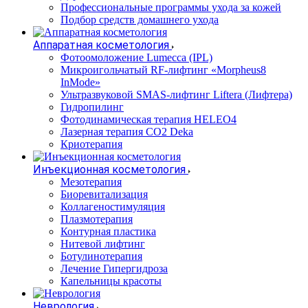
Профессиональные программы ухода за кожей
Подбор средств домашнего ухода
Аппаратная косметология
Фотоомоложение Lumecca (IPL)
Микроигольчатый RF-лифтинг «Morpheus8
InMode»
Ультразвуковой SMAS-лифтинг Liftera (Лифтера)
Гидропилинг
Фотодинамическая терапия HELEO4
Лазерная терапия CO2 Deka
Криотерапия
Инъекционная косметология
Мезотерапия
Биоревитализация
Коллагеностимуляция
Плазмотерапия
Контурная пластика
Нитевой лифтинг
Ботулинотерапия
Лечение Гипергидроза
Капельницы красоты
Неврология