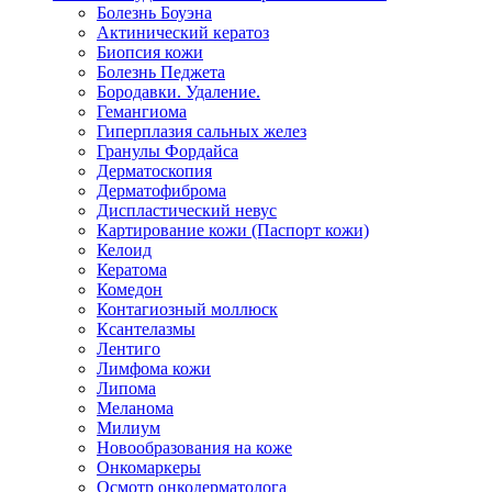
Болезнь Боуэна
Актинический кератоз
Биопсия кожи
Болезнь Педжета
Бородавки. Удаление.
Гемангиома
Гиперплазия сальных желез
Гранулы Фордайса
Дерматоскопия
Дерматофиброма
Диспластический невус
Картирование кожи (Паспорт кожи)
Келоид
Кератома
Комедон
Контагиозный моллюск
Ксантелазмы
Лентиго
Лимфома кожи
Липома
Меланома
Милиум
Новообразования на коже
Онкомаркеры
Осмотр онкодерматолога