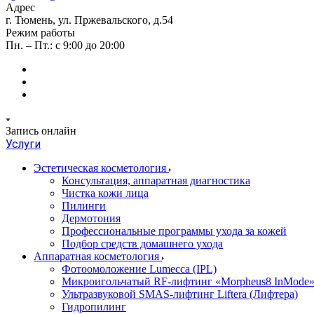
Адрес
г. Тюмень, ул. Пржевальского, д.54
Режим работы
Пн. – Пт.: с 9:00 до 20:00
Запись онлайн
Услуги
Эстетическая косметология
Консультация, аппаратная диагностика
Чистка кожи лица
Пилинги
Дермотония
Профессиональные программы ухода за кожей
Подбор средств домашнего ухода
Аппаратная косметология
Фотоомоложение Lumecca (IPL)
Микроигольчатый RF-лифтинг «Morpheus8 InMode
Ультразвуковой SMAS-лифтинг Liftera (Лифтера)
Гидропилинг