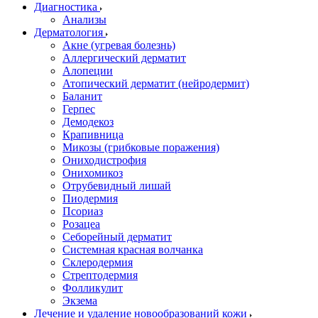
Диагностика
Анализы
Дерматология
Акне (угревая болезнь)
Аллергический дерматит
Алопеции
Атопический дерматит (нейродермит)
Баланит
Герпес
Демодекоз
Крапивница
Микозы (грибковые поражения)
Ониходистрофия
Онихомикоз
Отрубевидный лишай
Пиодермия
Псориаз
Розацеа
Себорейный дерматит
Системная красная волчанка
Склеродермия
Стрептодермия
Фолликулит
Экзема
Лечение и удаление новообразований кожи