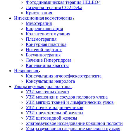
Фотодинамическая терапия HELEO4
Лазерная терапия CO2 Deka
Криотерапия
Инъекционная косметология
Мезотерапия
Биоревитализация
Коллагеностимуляция
Плазмотерапия
Контурная пластика
Нитевой лифтинг
Ботулинотерапия
Лечение Гипергидроза
Капельницы красоты
Неврология
Консультация иглорефлексотерапевта
Консультация невролога
Ультразвуковая диагностика
УЗИ молочных желез
УЗИ мошонки и сосудов полового члена
УЗИ мягких тканей и лимфатических узлов
УЗИ почек и надпочечников
УЗИ предстательной железы
УЗИ щитовидной железы
Ультразвуковое исследование брюшной полости
Ультразвуковое исследование мочевого пузыря