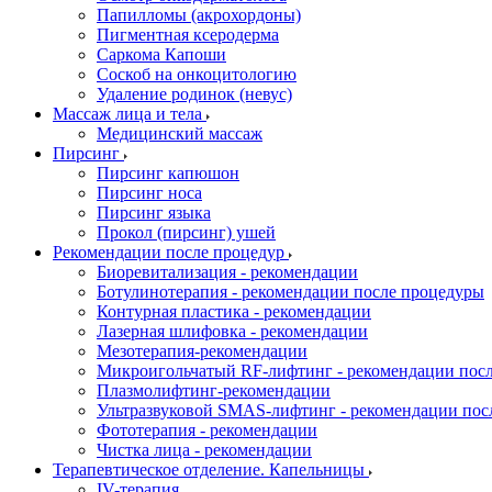
Папилломы (акрохордоны)
Пигментная ксеродерма
Саркома Капоши
Соскоб на онкоцитологию
Удаление родинок (невус)
Массаж лица и тела
Медицинский массаж
Пирсинг
Пирсинг капюшон
Пирсинг носа
Пирсинг языка
Прокол (пирсинг) ушей
Рекомендации после процедур
Биоревитализация - рекомендации
Ботулинотерапия - рекомендации после процедуры
Контурная пластика - рекомендации
Лазерная шлифовка - рекомендации
Мезотерапия-рекомендации
Микроигольчатый RF-лифтинг - рекомендации пос
Плазмолифтинг-рекомендации
Ультразвуковой SMAS-лифтинг - рекомендации пос
Фототерапия - рекомендации
Чистка лица - рекомендации
Терапевтическое отделение. Капельницы
IV-терапия