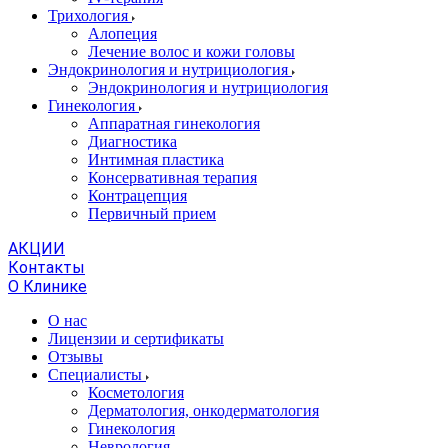
Трихология
Алопеция
Лечение волос и кожи головы
Эндокринология и нутрициология
Эндокринология и нутрициология
Гинекология
Аппаратная гинекология
Диагностика
Интимная пластика
Консервативная терапия
Контрацепция
Первичный прием
АКЦИИ
Контакты
О Клинике
О нас
Лицензии и сертификаты
Отзывы
Специалисты
Косметология
Дерматология, онкодерматология
Гинекология
Неврология