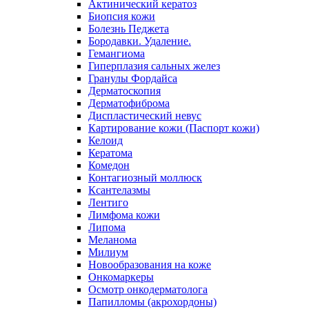
Актинический кератоз
Биопсия кожи
Болезнь Педжета
Бородавки. Удаление.
Гемангиома
Гиперплазия сальных желез
Гранулы Фордайса
Дерматоскопия
Дерматофиброма
Диспластический невус
Картирование кожи (Паспорт кожи)
Келоид
Кератома
Комедон
Контагиозный моллюск
Ксантелазмы
Лентиго
Лимфома кожи
Липома
Меланома
Милиум
Новообразования на коже
Онкомаркеры
Осмотр онкодерматолога
Папилломы (акрохордоны)