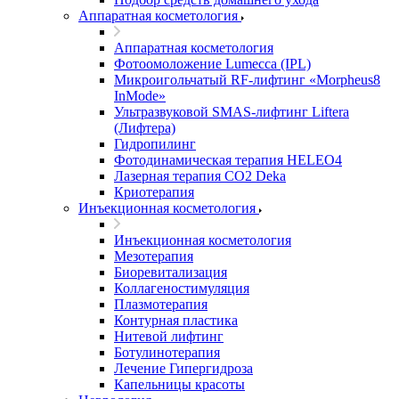
Аппаратная косметология
Аппаратная косметология
Фотоомоложение Lumecca (IPL)
Микроигольчатый RF-лифтинг «Morpheus8
InMode»
Ультразвуковой SMAS-лифтинг Liftera
(Лифтера)
Гидропилинг
Фотодинамическая терапия HELEO4
Лазерная терапия CO2 Deka
Криотерапия
Инъекционная косметология
Инъекционная косметология
Мезотерапия
Биоревитализация
Коллагеностимуляция
Плазмотерапия
Контурная пластика
Нитевой лифтинг
Ботулинотерапия
Лечение Гипергидроза
Капельницы красоты