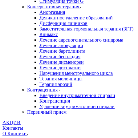
Стимуляция точки G
Консервативная терапия
Аноргазмия
Деликатное удаление образований
Дисфункция яичников
Заместительная гормональная терапия (ЗГТ)
Климакс
Лечение адреногенитального синдрома
Лечение ановуляции
Лечение бартолинита
Лечение бесплодия
Лечение дисменореи
Лечение дисплазии
Нарушения менструального цикла
Терапия молочницы
Терапия эрозий
Контрацепция
Введение внутриматочной спирали
Контрацепция
Удаление внутриматочной спирали
Первичный прием
АКЦИИ
Контакты
О Клинике