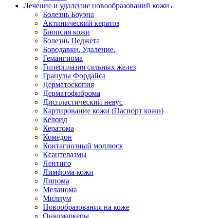
Лечение и удаление новообразований кожи
Болезнь Боуэна
Актинический кератоз
Биопсия кожи
Болезнь Педжета
Бородавки. Удаление.
Гемангиома
Гиперплазия сальных желез
Гранулы Фордайса
Дерматоскопия
Дерматофиброма
Диспластический невус
Картирование кожи (Паспорт кожи)
Келоид
Кератома
Комедон
Контагиозный моллюск
Ксантелазмы
Лентиго
Лимфома кожи
Липома
Меланома
Милиум
Новообразования на коже
Онкомаркеры