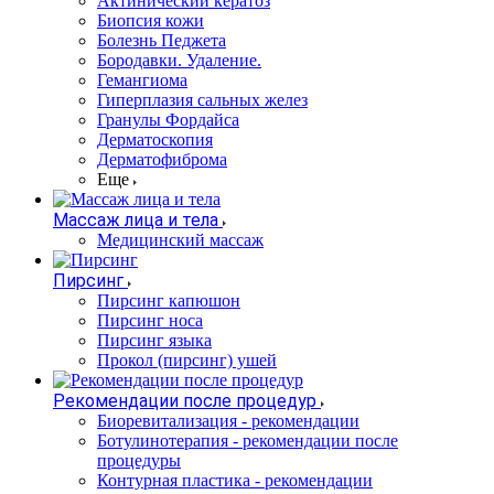
Актинический кератоз
Биопсия кожи
Болезнь Педжета
Бородавки. Удаление.
Гемангиома
Гиперплазия сальных желез
Гранулы Фордайса
Дерматоскопия
Дерматофиброма
Еще
Массаж лица и тела
Медицинский массаж
Пирсинг
Пирсинг капюшон
Пирсинг носа
Пирсинг языка
Прокол (пирсинг) ушей
Рекомендации после процедур
Биоревитализация - рекомендации
Ботулинотерапия - рекомендации после
процедуры
Контурная пластика - рекомендации