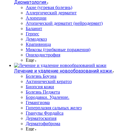
Дерматология
Акне (угревая болезнь)
Аллергический дерматит
Алопеции
Атопический дерматит (нейродермит)
Баланит
Герпес
Демодекоз
Крапивница
Микозы (грибковые поражения)
Ониходистрофия
Еще
Лечение и удаление новообразований кожи
Болезнь Боуэна
Актинический кератоз
Биопсия кожи
Болезнь Педжета
Бородавки. Удаление.
Гемангиома
Гиперплазия сальных желез
Гранулы Фордайса
Дерматоскопия
Дерматофиброма
Еще