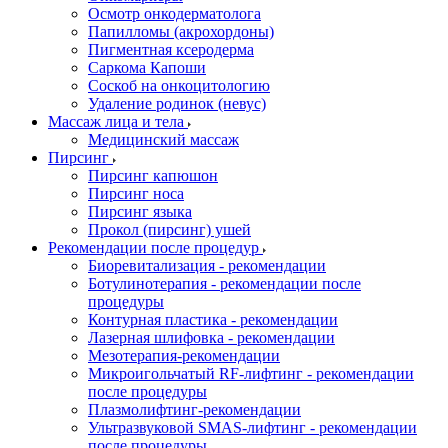
Осмотр онкодерматолога
Папилломы (акрохордоны)
Пигментная ксеродерма
Саркома Капоши
Соскоб на онкоцитологию
Удаление родинок (невус)
Массаж лица и тела
Медицинский массаж
Пирсинг
Пирсинг капюшон
Пирсинг носа
Пирсинг языка
Прокол (пирсинг) ушей
Рекомендации после процедур
Биоревитализация - рекомендации
Ботулинотерапия - рекомендации после
процедуры
Контурная пластика - рекомендации
Лазерная шлифовка - рекомендации
Мезотерапия-рекомендации
Микроигольчатый RF-лифтинг - рекомендации
после процедуры
Плазмолифтинг-рекомендации
Ультразвуковой SMAS-лифтинг - рекомендации
после процедуры