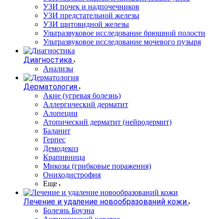
УЗИ почек и надпочечников
УЗИ предстательной железы
УЗИ щитовидной железы
Ультразвуковое исследование брюшной полости
Ультразвуковое исследование мочевого пузыря
Диагностика
Анализы
Дерматология
Акне (угревая болезнь)
Аллергический дерматит
Алопеции
Атопический дерматит (нейродермит)
Баланит
Герпес
Демодекоз
Крапивница
Микозы (грибковые поражения)
Ониходистрофия
Еще
Лечение и удаление новообразований кожи
Болезнь Боуэна