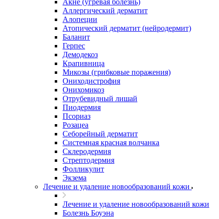
Акне (угревая болезнь)
Аллергический дерматит
Алопеции
Атопический дерматит (нейродермит)
Баланит
Герпес
Демодекоз
Крапивница
Микозы (грибковые поражения)
Ониходистрофия
Онихомикоз
Отрубевидный лишай
Пиодермия
Псориаз
Розацеа
Себорейный дерматит
Системная красная волчанка
Склеродермия
Стрептодермия
Фолликулит
Экзема
Лечение и удаление новообразований кожи
Лечение и удаление новообразований кожи
Болезнь Боуэна