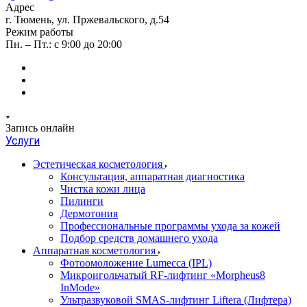
Адрес
г. Тюмень, ул. Пржевальского, д.54
Режим работы
Пн. – Пт.: с 9:00 до 20:00
Запись онлайн
Услуги
Эстетическая косметология
Консультация, аппаратная диагностика
Чистка кожи лица
Пилинги
Дермотония
Профессиональные программы ухода за кожей
Подбор средств домашнего ухода
Аппаратная косметология
Фотоомоложение Lumecca (IPL)
Микроигольчатый RF-лифтинг «Morpheus8
InMode»
Ультразвуковой SMAS-лифтинг Liftera (Лифтера)