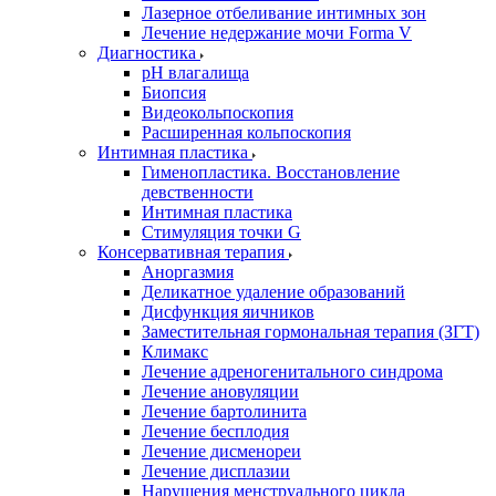
Лазерное отбеливание интимных зон
Лечение недержание мочи Forma V
Диагностика
pH влагалища
Биопсия
Видеокольпоскопия
Расширенная кольпоскопия
Интимная пластика
Гименопластика. Восстановление
девственности
Интимная пластика
Стимуляция точки G
Консервативная терапия
Аноргазмия
Деликатное удаление образований
Дисфункция яичников
Заместительная гормональная терапия (ЗГТ)
Климакс
Лечение адреногенитального синдрома
Лечение ановуляции
Лечение бартолинита
Лечение бесплодия
Лечение дисменореи
Лечение дисплазии
Нарушения менструального цикла