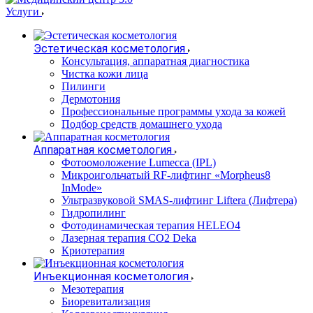
Услуги
Эстетическая косметология
Консультация, аппаратная диагностика
Чистка кожи лица
Пилинги
Дермотония
Профессиональные программы ухода за кожей
Подбор средств домашнего ухода
Аппаратная косметология
Фотоомоложение Lumecca (IPL)
Микроигольчатый RF-лифтинг «Morpheus8
InMode»
Ультразвуковой SMAS-лифтинг Liftera (Лифтера)
Гидропилинг
Фотодинамическая терапия HELEO4
Лазерная терапия CO2 Deka
Криотерапия
Инъекционная косметология
Мезотерапия
Биоревитализация