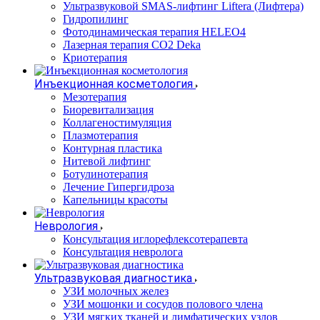
Ультразвуковой SMAS-лифтинг Liftera (Лифтера)
Гидропилинг
Фотодинамическая терапия HELEO4
Лазерная терапия CO2 Deka
Криотерапия
Инъекционная косметология
Мезотерапия
Биоревитализация
Коллагеностимуляция
Плазмотерапия
Контурная пластика
Нитевой лифтинг
Ботулинотерапия
Лечение Гипергидроза
Капельницы красоты
Неврология
Консультация иглорефлексотерапевта
Консультация невролога
Ультразвуковая диагностика
УЗИ молочных желез
УЗИ мошонки и сосудов полового члена
УЗИ мягких тканей и лимфатических узлов