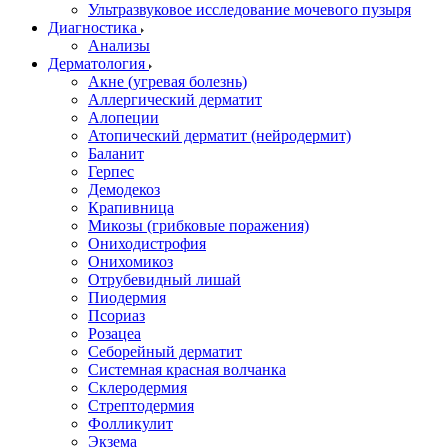
Ультразвуковое исследование мочевого пузыря
Диагностика
Анализы
Дерматология
Акне (угревая болезнь)
Аллергический дерматит
Алопеции
Атопический дерматит (нейродермит)
Баланит
Герпес
Демодекоз
Крапивница
Микозы (грибковые поражения)
Ониходистрофия
Онихомикоз
Отрубевидный лишай
Пиодермия
Псориаз
Розацеа
Себорейный дерматит
Системная красная волчанка
Склеродермия
Стрептодермия
Фолликулит
Экзема