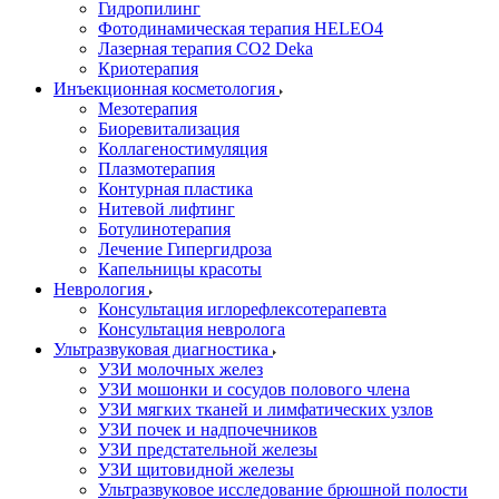
Гидропилинг
Фотодинамическая терапия HELEO4
Лазерная терапия CO2 Deka
Криотерапия
Инъекционная косметология
Мезотерапия
Биоревитализация
Коллагеностимуляция
Плазмотерапия
Контурная пластика
Нитевой лифтинг
Ботулинотерапия
Лечение Гипергидроза
Капельницы красоты
Неврология
Консультация иглорефлексотерапевта
Консультация невролога
Ультразвуковая диагностика
УЗИ молочных желез
УЗИ мошонки и сосудов полового члена
УЗИ мягких тканей и лимфатических узлов
УЗИ почек и надпочечников
УЗИ предстательной железы
УЗИ щитовидной железы
Ультразвуковое исследование брюшной полости