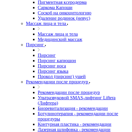
Пигментная ксеродерма
Саркома Капоши
Соскоб на онкоцитологию
Удаление родинок (невус)
Массаж лица и тела
Массаж лица и тела
Медицинский массаж
Пирсинг
Пирсинг
Пирсинг капюшон
Пирсинг носа
Пирсинг языка
Прокол (пирсинг) ушей
Рекомендации после процедур
Рекомендации после процедур
Ультразвуковой SMAS-лифтинг Liftera
(Лифтера)
Биоревитализация - рекомендации
Ботулинотерапия - рекомендации после
процедуры
Контурная пластика - рекомендации
Лазерная шлифовка - рекомендации