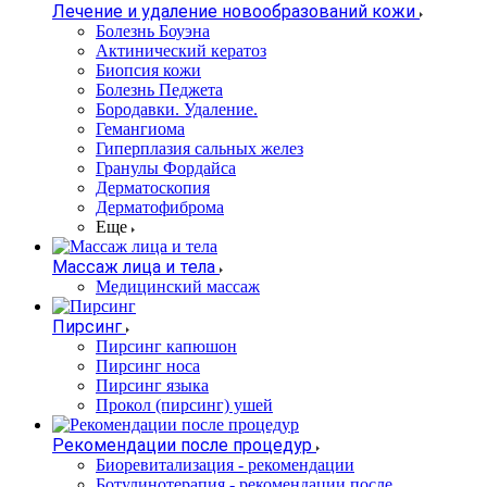
Лечение и удаление новообразований кожи
Болезнь Боуэна
Актинический кератоз
Биопсия кожи
Болезнь Педжета
Бородавки. Удаление.
Гемангиома
Гиперплазия сальных желез
Гранулы Фордайса
Дерматоскопия
Дерматофиброма
Еще
Массаж лица и тела
Медицинский массаж
Пирсинг
Пирсинг капюшон
Пирсинг носа
Пирсинг языка
Прокол (пирсинг) ушей
Рекомендации после процедур
Биоревитализация - рекомендации
Ботулинотерапия - рекомендации после