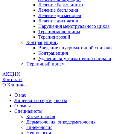
Лечение бартолинита
Лечение бесплодия
Лечение дисменореи
Лечение дисплазии
Нарушения менструального цикла
Терапия молочницы
Терапия эрозий
Контрацепция
Введение внутриматочной спирали
Контрацепция
Удаление внутриматочной спирали
Первичный прием
АКЦИИ
Контакты
О Клинике
О нас
Лицензии и сертификаты
Отзывы
Специалисты
Косметология
Дерматология, онкодерматология
Гинекология
Неврология