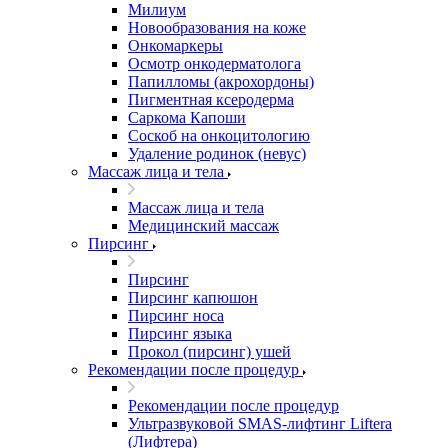
Милиум
Новообразования на коже
Онкомаркеры
Осмотр онкодерматолога
Папилломы (акрохордоны)
Пигментная ксеродерма
Саркома Капоши
Соскоб на онкоцитологию
Удаление родинок (невус)
Массаж лица и тела
Массаж лица и тела
Медицинский массаж
Пирсинг
Пирсинг
Пирсинг капюшон
Пирсинг носа
Пирсинг языка
Прокол (пирсинг) ушей
Рекомендации после процедур
Рекомендации после процедур
Ультразвуковой SMAS-лифтинг Liftera
(Лифтера)