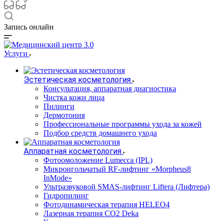
Запись онлайн
Услуги
Эстетическая косметология
Консультация, аппаратная диагностика
Чистка кожи лица
Пилинги
Дермотония
Профессиональные программы ухода за кожей
Подбор средств домашнего ухода
Аппаратная косметология
Фотоомоложение Lumecca (IPL)
Микроигольчатый RF-лифтинг «Morpheus8
InMode»
Ультразвуковой SMAS-лифтинг Liftera (Лифтера)
Гидропилинг
Фотодинамическая терапия HELEO4
Лазерная терапия CO2 Deka