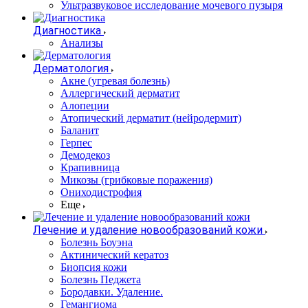
Ультразвуковое исследование мочевого пузыря
Диагностика
Анализы
Дерматология
Акне (угревая болезнь)
Аллергический дерматит
Алопеции
Атопический дерматит (нейродермит)
Баланит
Герпес
Демодекоз
Крапивница
Микозы (грибковые поражения)
Ониходистрофия
Еще
Лечение и удаление новообразований кожи
Болезнь Боуэна
Актинический кератоз
Биопсия кожи
Болезнь Педжета
Бородавки. Удаление.
Гемангиома