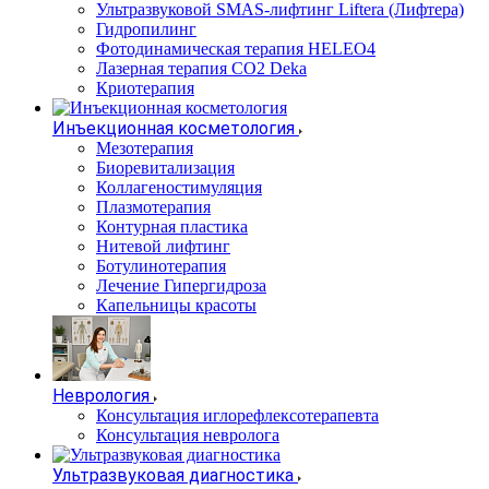
Ультразвуковой SMAS-лифтинг Liftera (Лифтера)
Гидропилинг
Фотодинамическая терапия HELEO4
Лазерная терапия CO2 Deka
Криотерапия
Инъекционная косметология
Мезотерапия
Биоревитализация
Коллагеностимуляция
Плазмотерапия
Контурная пластика
Нитевой лифтинг
Ботулинотерапия
Лечение Гипергидроза
Капельницы красоты
Неврология
Консультация иглорефлексотерапевта
Консультация невролога
Ультразвуковая диагностика