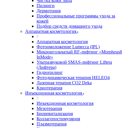
Чистка кожи лица
Пилинги
Дермотония
Профессиональные программы ухода за
кожей
Подбор средств домашнего ухода
Аппаратная косметология
Аппаратная косметология
Фотоомоложение Lumecca (IPL)
Микроигольчатый RF-лифтинг «Morpheus8
InMode»
Ультразвуковой SMAS-лифтинг Liftera
(Лифтера)
Гидропилинг
Фотодинамическая терапия HELEO4
Лазерная терапия CO2 Deka
Криотерапия
Инъекционная косметология
Инъекционная косметология
Мезотерапия
Биоревитализация
Коллагеностимуляция
Плазмотерапия