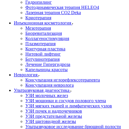
Гидропилинг
Фотодинамическая терапия HELEO4
Лазерная терапия CO2 Deka
Криотерапия
Инъекционная косметология
Мезотерапия
Биоревитализация
Коллагеностимуляция
Плазмотерапия
Контурная пластика
Нитевой лифтинг
Ботулинотерапия
Лечение Гипергидроза
Капельницы красоты
Неврология
Консультация иглорефлексотерапевта
Консультация невролога
Ультразвуковая диагностика
УЗИ молочных желез
УЗИ мошонки и сосудов полового члена
УЗИ мягких тканей и лимфатических узлов
УЗИ почек и надпочечников
УЗИ предстательной железы
УЗИ щитовидной железы
Ультразвуковое исследование брюшной полости