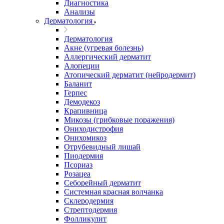
Диагностика
Анализы
Дерматология
Дерматология
Акне (угревая болезнь)
Аллергический дерматит
Алопеции
Атопический дерматит (нейродермит)
Баланит
Герпес
Демодекоз
Крапивница
Микозы (грибковые поражения)
Ониходистрофия
Онихомикоз
Отрубевидный лишай
Пиодермия
Псориаз
Розацеа
Себорейный дерматит
Системная красная волчанка
Склеродермия
Стрептодермия
Фолликулит