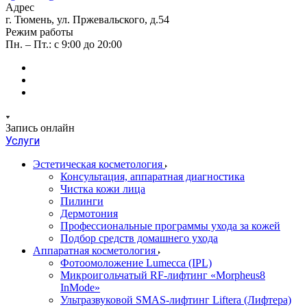
Адрес
г. Тюмень, ул. Пржевальского, д.54
Режим работы
Пн. – Пт.: с 9:00 до 20:00
Запись онлайн
Услуги
Эстетическая косметология
Консультация, аппаратная диагностика
Чистка кожи лица
Пилинги
Дермотония
Профессиональные программы ухода за кожей
Подбор средств домашнего ухода
Аппаратная косметология
Фотоомоложение Lumecca (IPL)
Микроигольчатый RF-лифтинг «Morpheus8
InMode»
Ультразвуковой SMAS-лифтинг Liftera (Лифтера)