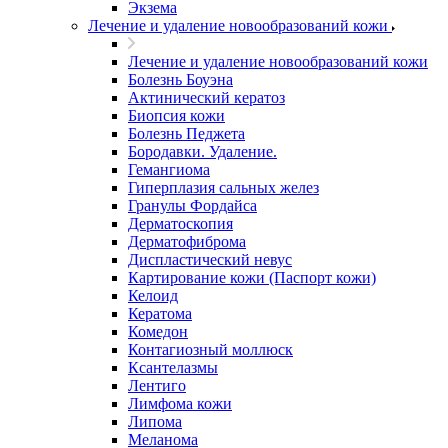
Экзема
Лечение и удаление новообразований кожи
Лечение и удаление новообразований кожи
Болезнь Боуэна
Актинический кератоз
Биопсия кожи
Болезнь Педжета
Бородавки. Удаление.
Гемангиома
Гиперплазия сальных желез
Гранулы Фордайса
Дерматоскопия
Дерматофиброма
Диспластический невус
Картирование кожи (Паспорт кожи)
Келоид
Кератома
Комедон
Контагиозный моллюск
Ксантелазмы
Лентиго
Лимфома кожи
Липома
Меланома