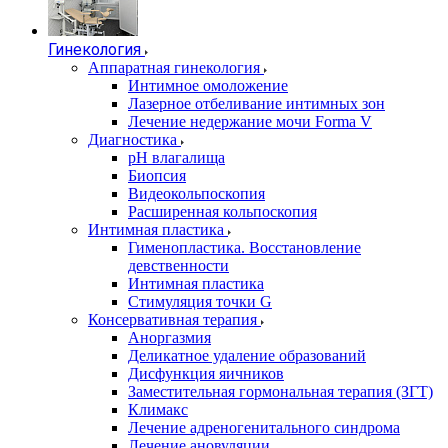
Гинекология
Аппаратная гинекология
Интимное омоложение
Лазерное отбеливание интимных зон
Лечение недержание мочи Forma V
Диагностика
pH влагалища
Биопсия
Видеокольпоскопия
Расширенная кольпоскопия
Интимная пластика
Гименопластика. Восстановление
девственности
Интимная пластика
Стимуляция точки G
Консервативная терапия
Аноргазмия
Деликатное удаление образований
Дисфункция яичников
Заместительная гормональная терапия (ЗГТ)
Климакс
Лечение адреногенитального синдрома
Лечение ановуляции