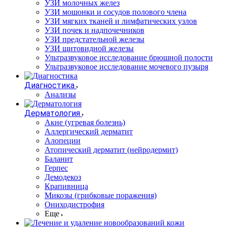
УЗИ молочных желез
УЗИ мошонки и сосудов полового члена
УЗИ мягких тканей и лимфатических узлов
УЗИ почек и надпочечников
УЗИ предстательной железы
УЗИ щитовидной железы
Ультразвуковое исследование брюшной полости
Ультразвуковое исследование мочевого пузыря
Диагностика
Анализы
Дерматология
Акне (угревая болезнь)
Аллергический дерматит
Алопеции
Атопический дерматит (нейродермит)
Баланит
Герпес
Демодекоз
Крапивница
Микозы (грибковые поражения)
Ониходистрофия
Еще