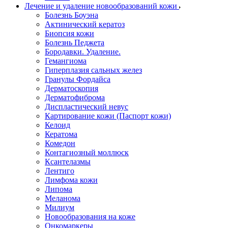
Лечение и удаление новообразований кожи
Болезнь Боуэна
Актинический кератоз
Биопсия кожи
Болезнь Педжета
Бородавки. Удаление.
Гемангиома
Гиперплазия сальных желез
Гранулы Фордайса
Дерматоскопия
Дерматофиброма
Диспластический невус
Картирование кожи (Паспорт кожи)
Келоид
Кератома
Комедон
Контагиозный моллюск
Ксантелазмы
Лентиго
Лимфома кожи
Липома
Меланома
Милиум
Новообразования на коже
Онкомаркеры