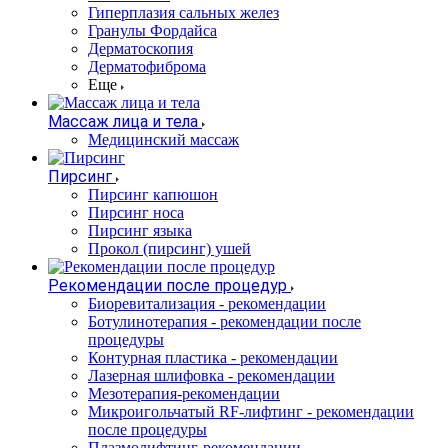
Гиперплазия сальных желез
Гранулы Фордайса
Дерматоскопия
Дерматофиброма
Еще
Массаж лица и тела
Медицинский массаж
Пирсинг
Пирсинг капюшон
Пирсинг носа
Пирсинг языка
Прокол (пирсинг) ушей
Рекомендации после процедур
Биоревитализация - рекомендации
Ботулинотерапия - рекомендации после
процедуры
Контурная пластика - рекомендации
Лазерная шлифовка - рекомендации
Мезотерапия-рекомендации
Микроигольчатый RF-лифтинг - рекомендации
после процедуры
Плазмолифтинг-рекомендации