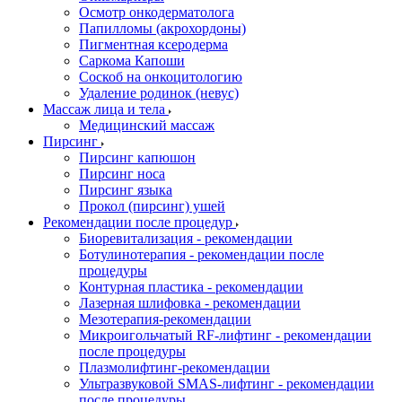
Осмотр онкодерматолога
Папилломы (акрохордоны)
Пигментная ксеродерма
Саркома Капоши
Соскоб на онкоцитологию
Удаление родинок (невус)
Массаж лица и тела
Медицинский массаж
Пирсинг
Пирсинг капюшон
Пирсинг носа
Пирсинг языка
Прокол (пирсинг) ушей
Рекомендации после процедур
Биоревитализация - рекомендации
Ботулинотерапия - рекомендации после
процедуры
Контурная пластика - рекомендации
Лазерная шлифовка - рекомендации
Мезотерапия-рекомендации
Микроигольчатый RF-лифтинг - рекомендации
после процедуры
Плазмолифтинг-рекомендации
Ультразвуковой SMAS-лифтинг - рекомендации
после процедуры