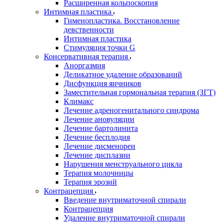
Расширенная кольпоскопия
Интимная пластика
Гименопластика. Восстановление
девственности
Интимная пластика
Стимуляция точки G
Консервативная терапия
Аноргазмия
Деликатное удаление образований
Дисфункция яичников
Заместительная гормональная терапия (ЗГТ)
Климакс
Лечение адреногенитального синдрома
Лечение ановуляции
Лечение бартолинита
Лечение бесплодия
Лечение дисменореи
Лечение дисплазии
Нарушения менструального цикла
Терапия молочницы
Терапия эрозий
Контрацепция
Введение внутриматочной спирали
Контрацепция
Удаление внутриматочной спирали