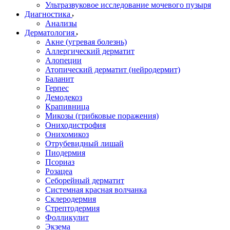
Ультразвуковое исследование мочевого пузыря
Диагностика
Анализы
Дерматология
Акне (угревая болезнь)
Аллергический дерматит
Алопеции
Атопический дерматит (нейродермит)
Баланит
Герпес
Демодекоз
Крапивница
Микозы (грибковые поражения)
Ониходистрофия
Онихомикоз
Отрубевидный лишай
Пиодермия
Псориаз
Розацеа
Себорейный дерматит
Системная красная волчанка
Склеродермия
Стрептодермия
Фолликулит
Экзема