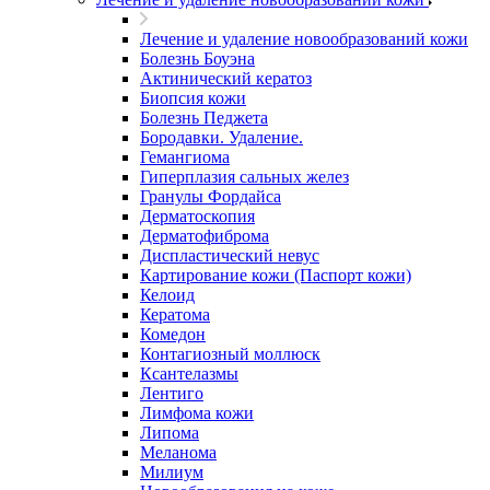
Лечение и удаление новообразований кожи
Болезнь Боуэна
Актинический кератоз
Биопсия кожи
Болезнь Педжета
Бородавки. Удаление.
Гемангиома
Гиперплазия сальных желез
Гранулы Фордайса
Дерматоскопия
Дерматофиброма
Диспластический невус
Картирование кожи (Паспорт кожи)
Келоид
Кератома
Комедон
Контагиозный моллюск
Ксантелазмы
Лентиго
Лимфома кожи
Липома
Меланома
Милиум