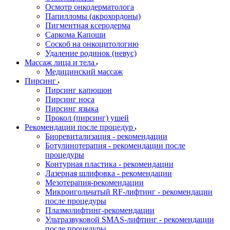
Осмотр онкодерматолога
Папилломы (акрохордоны)
Пигментная ксеродерма
Саркома Капоши
Соскоб на онкоцитологию
Удаление родинок (невус)
Массаж лица и тела
Медицинский массаж
Пирсинг
Пирсинг капюшон
Пирсинг носа
Пирсинг языка
Прокол (пирсинг) ушей
Рекомендации после процедур
Биоревитализация - рекомендации
Ботулинотерапия - рекомендации после
процедуры
Контурная пластика - рекомендации
Лазерная шлифовка - рекомендации
Мезотерапия-рекомендации
Микроигольчатый RF-лифтинг - рекомендации
после процедуры
Плазмолифтинг-рекомендации
Ультразвуковой SMAS-лифтинг - рекомендации
после процедуры