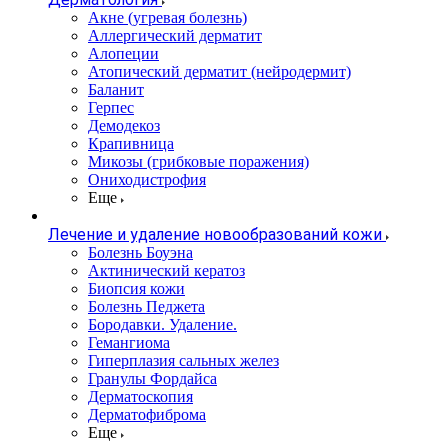
Акне (угревая болезнь)
Аллергический дерматит
Алопеции
Атопический дерматит (нейродермит)
Баланит
Герпес
Демодекоз
Крапивница
Микозы (грибковые поражения)
Ониходистрофия
Еще
Лечение и удаление новообразований кожи
Болезнь Боуэна
Актинический кератоз
Биопсия кожи
Болезнь Педжета
Бородавки. Удаление.
Гемангиома
Гиперплазия сальных желез
Гранулы Фордайса
Дерматоскопия
Дерматофиброма
Еще