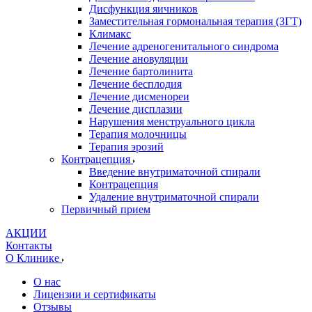
Дисфункция яичников
Заместительная гормональная терапия (ЗГТ)
Климакс
Лечение адреногенитального синдрома
Лечение ановуляции
Лечение бартолинита
Лечение бесплодия
Лечение дисменореи
Лечение дисплазии
Нарушения менструального цикла
Терапия молочницы
Терапия эрозий
Контрацепция
Введение внутриматочной спирали
Контрацепция
Удаление внутриматочной спирали
Первичный прием
АКЦИИ
Контакты
О Клинике
О нас
Лицензии и сертификаты
Отзывы