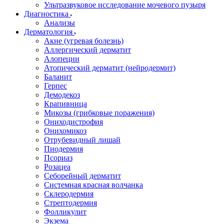
Ультразвуковое исследование мочевого пузыря
Диагностика
Анализы
Дерматология
Акне (угревая болезнь)
Аллергический дерматит
Алопеции
Атопический дерматит (нейродермит)
Баланит
Герпес
Демодекоз
Крапивница
Микозы (грибковые поражения)
Ониходистрофия
Онихомикоз
Отрубевидный лишай
Пиодермия
Псориаз
Розацеа
Себорейный дерматит
Системная красная волчанка
Склеродермия
Стрептодермия
Фолликулит
Экзема