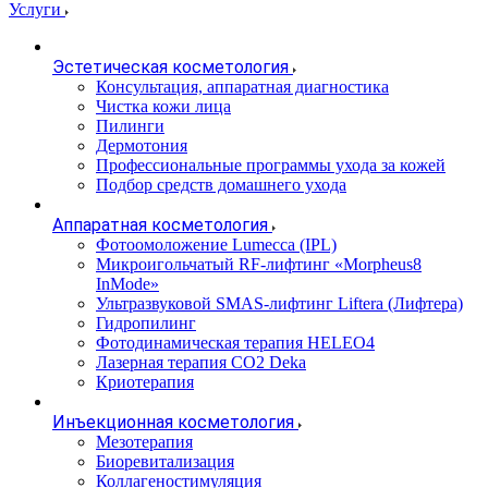
Услуги
Эстетическая косметология
Консультация, аппаратная диагностика
Чистка кожи лица
Пилинги
Дермотония
Профессиональные программы ухода за кожей
Подбор средств домашнего ухода
Аппаратная косметология
Фотоомоложение Lumecca (IPL)
Микроигольчатый RF-лифтинг «Morpheus8
InMode»
Ультразвуковой SMAS-лифтинг Liftera (Лифтера)
Гидропилинг
Фотодинамическая терапия HELEO4
Лазерная терапия CO2 Deka
Криотерапия
Инъекционная косметология
Мезотерапия
Биоревитализация
Коллагеностимуляция