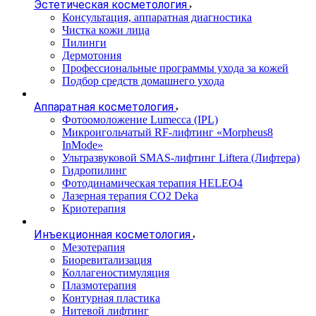
Эстетическая косметология
Консультация, аппаратная диагностика
Чистка кожи лица
Пилинги
Дермотония
Профессиональные программы ухода за кожей
Подбор средств домашнего ухода
Аппаратная косметология
Фотоомоложение Lumecca (IPL)
Микроигольчатый RF-лифтинг «Morpheus8
InMode»
Ультразвуковой SMAS-лифтинг Liftera (Лифтера)
Гидропилинг
Фотодинамическая терапия HELEO4
Лазерная терапия CO2 Deka
Криотерапия
Инъекционная косметология
Мезотерапия
Биоревитализация
Коллагеностимуляция
Плазмотерапия
Контурная пластика
Нитевой лифтинг