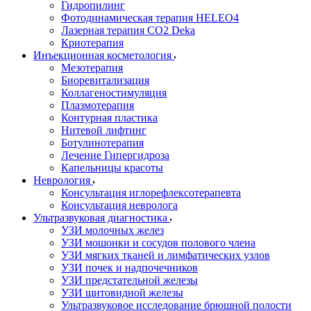
Гидропилинг
Фотодинамическая терапия HELEO4
Лазерная терапия CO2 Deka
Криотерапия
Инъекционная косметология
Мезотерапия
Биоревитализация
Коллагеностимуляция
Плазмотерапия
Контурная пластика
Нитевой лифтинг
Ботулинотерапия
Лечение Гипергидроза
Капельницы красоты
Неврология
Консультация иглорефлексотерапевта
Консультация невролога
Ультразвуковая диагностика
УЗИ молочных желез
УЗИ мошонки и сосудов полового члена
УЗИ мягких тканей и лимфатических узлов
УЗИ почек и надпочечников
УЗИ предстательной железы
УЗИ щитовидной железы
Ультразвуковое исследование брюшной полости