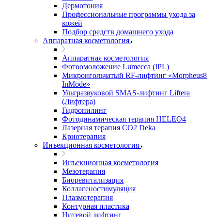
Дермотония
Профессиональные программы ухода за
кожей
Подбор средств домашнего ухода
Аппаратная косметология
Аппаратная косметология
Фотоомоложение Lumecca (IPL)
Микроигольчатый RF-лифтинг «Morpheus8
InMode»
Ультразвуковой SMAS-лифтинг Liftera
(Лифтера)
Гидропилинг
Фотодинамическая терапия HELEO4
Лазерная терапия CO2 Deka
Криотерапия
Инъекционная косметология
Инъекционная косметология
Мезотерапия
Биоревитализация
Коллагеностимуляция
Плазмотерапия
Контурная пластика
Нитевой лифтинг