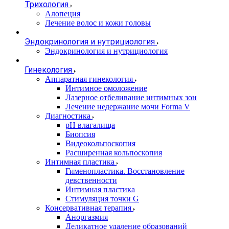
Трихология
Алопеция
Лечение волос и кожи головы
Эндокринология и нутрициология
Эндокринология и нутрициология
Гинекология
Аппаратная гинекология
Интимное омоложение
Лазерное отбеливание интимных зон
Лечение недержание мочи Forma V
Диагностика
pH влагалища
Биопсия
Видеокольпоскопия
Расширенная кольпоскопия
Интимная пластика
Гименопластика. Восстановление
девственности
Интимная пластика
Стимуляция точки G
Консервативная терапия
Аноргазмия
Деликатное удаление образований