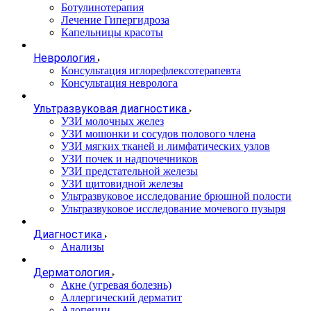
Ботулинотерапия
Лечение Гипергидроза
Капельницы красоты
Неврология
Консультация иглорефлексотерапевта
Консультация невролога
Ультразвуковая диагностика
УЗИ молочных желез
УЗИ мошонки и сосудов полового члена
УЗИ мягких тканей и лимфатических узлов
УЗИ почек и надпочечников
УЗИ предстательной железы
УЗИ щитовидной железы
Ультразвуковое исследование брюшной полости
Ультразвуковое исследование мочевого пузыря
Диагностика
Анализы
Дерматология
Акне (угревая болезнь)
Аллергический дерматит
Алопеции