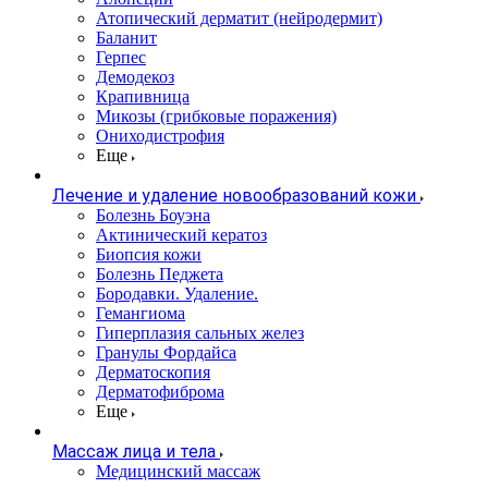
Атопический дерматит (нейродермит)
Баланит
Герпес
Демодекоз
Крапивница
Микозы (грибковые поражения)
Ониходистрофия
Еще
Лечение и удаление новообразований кожи
Болезнь Боуэна
Актинический кератоз
Биопсия кожи
Болезнь Педжета
Бородавки. Удаление.
Гемангиома
Гиперплазия сальных желез
Гранулы Фордайса
Дерматоскопия
Дерматофиброма
Еще
Массаж лица и тела
Медицинский массаж