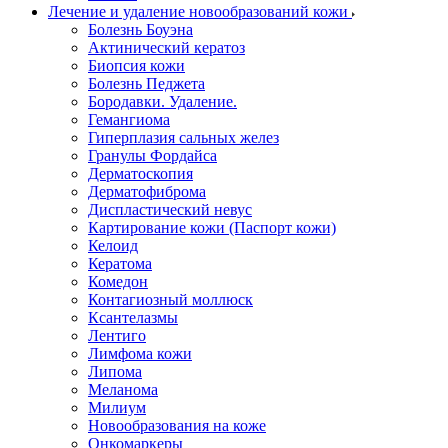
Лечение и удаление новообразований кожи
Болезнь Боуэна
Актинический кератоз
Биопсия кожи
Болезнь Педжета
Бородавки. Удаление.
Гемангиома
Гиперплазия сальных желез
Гранулы Фордайса
Дерматоскопия
Дерматофиброма
Диспластический невус
Картирование кожи (Паспорт кожи)
Келоид
Кератома
Комедон
Контагиозный моллюск
Ксантелазмы
Лентиго
Лимфома кожи
Липома
Меланома
Милиум
Новообразования на коже
Онкомаркеры