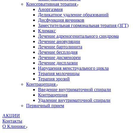
Консервативная терапия
Аноргазмия
Деликатное удаление образований
Дисфункция яичников
Заместительная гормональная терапия (ЗГТ)
Климакс
Лечение адреногенитального синдрома
Лечение ановуляции
Лечение бартолинита
Лечение бесплодия
Лечение дисменореи
Лечение дисплазии
Нарушения менструального цикла
Терапия молочницы
Терапия эрозий
Контрацепция
Введение внутриматочной спирали
Контрацепция
Удаление внутриматочной спирали
Первичный прием
АКЦИИ
Контакты
О Клинике