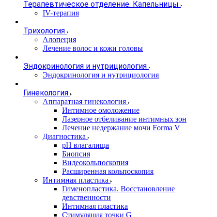
Терапевтическое отделение. Капельницы
IV-терапия
Трихология
Алопеция
Лечение волос и кожи головы
Эндокринология и нутрициология
Эндокринология и нутрициология
Гинекология
Аппаратная гинекология
Интимное омоложение
Лазерное отбеливание интимных зон
Лечение недержание мочи Forma V
Диагностика
pH влагалища
Биопсия
Видеокольпоскопия
Расширенная кольпоскопия
Интимная пластика
Гименопластика. Восстановление
девственности
Интимная пластика
Стимуляция точки G