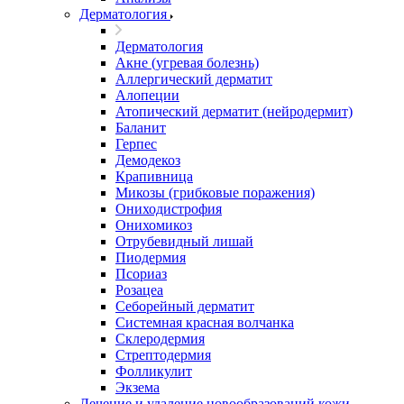
Дерматология
Дерматология
Акне (угревая болезнь)
Аллергический дерматит
Алопеции
Атопический дерматит (нейродермит)
Баланит
Герпес
Демодекоз
Крапивница
Микозы (грибковые поражения)
Ониходистрофия
Онихомикоз
Отрубевидный лишай
Пиодермия
Псориаз
Розацеа
Себорейный дерматит
Системная красная волчанка
Склеродермия
Стрептодермия
Фолликулит
Экзема
Лечение и удаление новообразований кожи