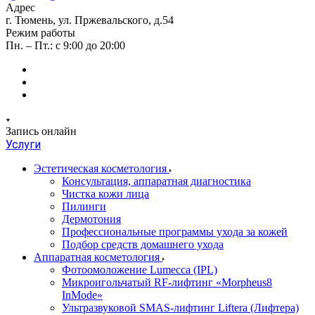
Адрес
г. Тюмень, ул. Пржевальского, д.54
Режим работы
Пн. – Пт.: с 9:00 до 20:00
Запись онлайн
Услуги
Эстетическая косметология
Консультация, аппаратная диагностика
Чистка кожи лица
Пилинги
Дермотония
Профессиональные программы ухода за кожей
Подбор средств домашнего ухода
Аппаратная косметология
Фотоомоложение Lumecca (IPL)
Микроигольчатый RF-лифтинг «Morpheus8
InMode»
Ультразвуковой SMAS-лифтинг Liftera (Лифтера)